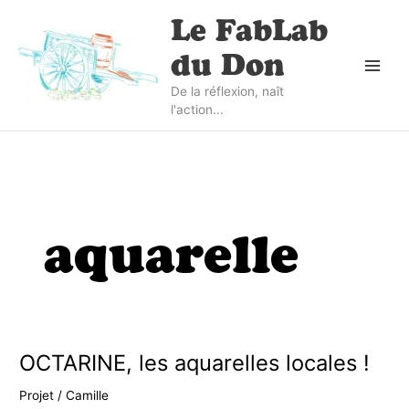
Aller
Le FabLab
au
contenu
du Don
De la réflexion, naît
l'action...
aquarelle
OCTARINE, les aquarelles locales !
Projet
/
Camille