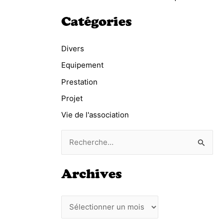
Catégories
Divers
Equipement
Prestation
Projet
Vie de l'association
R
e
c
Archives
h
e
A
r
r