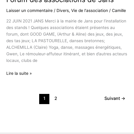
au
FabLab
Laisser un commentaire
/
Divers
,
Vie de l'association
/
Camille
!
22 JUIN 2021 JANS Merci à la mairie de Jans pour l’installation
des stands ! Quelques associations étaient présentes au
forum, dont GOOD GAME, (Arthur & Aline) des jeux, des jeux,
des tas jeux; LA PASTOURELLE, danses bretonnes;
ALCHEMILLA (Claire) Yoga, danse, massages énergétiques,
Gwen, Le rémouleur-affuteur itinérant, et bien d’autres acteurs
locaux, clubs de
Forum
Lire la suite »
des
associations
de
1
2
Suivant
→
Jans