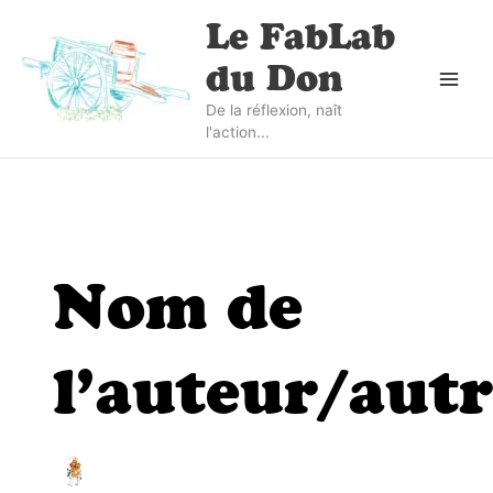
Aller
Le FabLab
au
contenu
du Don
De la réflexion, naît
l'action...
Nom de
l’auteur/autr