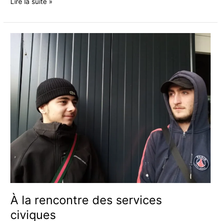
Portes
Lire la suite »
ouvertes
du
11
MAI
2022
au
FabLab
du
Don
À la rencontre des services
civiques