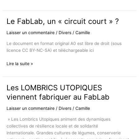
du
lycée
agricole
Le FabLab, un « circuit court » ?
de
Derval
Laisser un commentaire
/
Divers
/
Camille
Le document en format original A0 est libre de droit (sous
licence CC BY-NC-SA) et téléchargeable ici
Le
Lire la suite »
FabLab,
un
« circuit
Les LOMBRICS UTOPIQUES
court »
viennent fabriquer au FabLab
?
Laisser un commentaire
/
Divers
/
Camille
» Les Lombrics Utopiques animent des dynamiques
collectives de résilience locale et de solidarité
internationale. Grandes cultures de légumes, conserverie