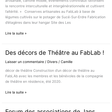
artisanale, cantine mobile, événements conviviaux favorisent
la rencontre interculturelle et intergénérationnelle et cultivent
l’altérité. » Conserves artisanales au FabLab à base de
légumes cultivés sur le potager de Sucé-Sur-Erdre Fabrication
d’étagères dans leur hangar Site des Les
Les
Lire la suite »
LOMBRICS
UTOPIQUES
viennent
Des décors de Théâtre au FabLab !
fabriquer
au
Laisser un commentaire
/
Divers
/
Camille
FabLab
décor de théâtre Construction d’un décor de théâtre au
FabLAb avec les membres et les bénévoles de la compagnie
de théâtre en résidence, été 2020.
Des
Lire la suite »
décors
de
Théâtre
Forum des associations de Jans