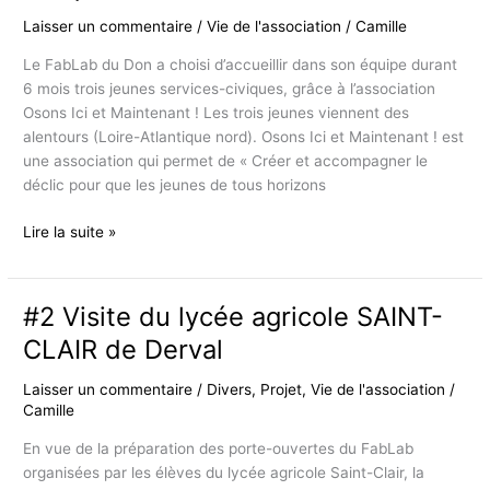
Laisser un commentaire
/
Vie de l'association
/
Camille
Le FabLab du Don a choisi d’accueillir dans son équipe durant
6 mois trois jeunes services-civiques, grâce à l’association
Osons Ici et Maintenant ! Les trois jeunes viennent des
alentours (Loire-Atlantique nord). Osons Ici et Maintenant ! est
une association qui permet de « Créer et accompagner le
déclic pour que les jeunes de tous horizons
À
Lire la suite »
la
rencontre
des
#2 Visite du lycée agricole SAINT-
services
CLAIR de Derval
civiques
Laisser un commentaire
/
Divers
,
Projet
,
Vie de l'association
/
Camille
En vue de la préparation des porte-ouvertes du FabLab
organisées par les élèves du lycée agricole Saint-Clair, la