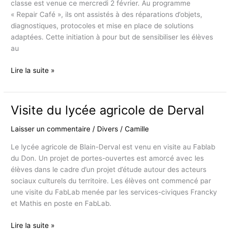
classe est venue ce mercredi 2 février. Au programme
« Repair Café », ils ont assistés à des réparations d’objets,
diagnostiques, protocoles et mise en place de solutions
adaptées. Cette initiation à pour but de sensibiliser les élèves
au
#2
Lire la suite »
Visite
du
lycée
Visite du lycée agricole de Derval
agricole
SAINT-
Laisser un commentaire
/
Divers
/
Camille
CLAIR
Le lycée agricole de Blain-Derval est venu en visite au Fablab
de
du Don. Un projet de portes-ouvertes est amorcé avec les
Derval
élèves dans le cadre d’un projet d’étude autour des acteurs
sociaux culturels du territoire. Les élèves ont commencé par
une visite du FabLab menée par les services-civiques Francky
et Mathis en poste en FabLab.
Visite
Lire la suite »